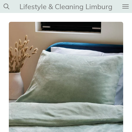
Lifestyle & Cleaning Limburg
Ga
direct
naar
de
hoofdinhoud