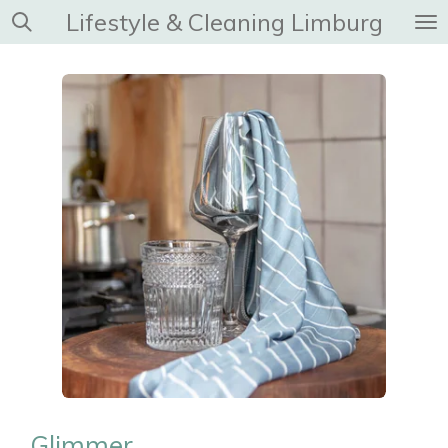
Lifestyle & Cleaning Limburg
Ga
direct
naar
de
hoofdinhoud
Glimmer