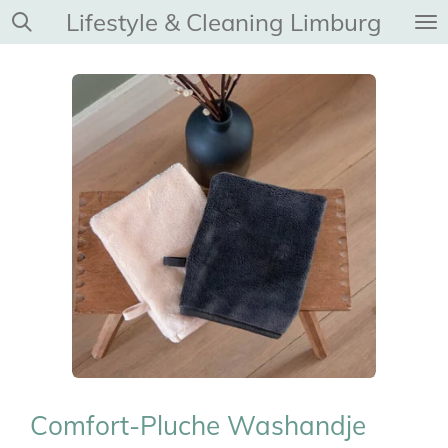
Lifestyle & Cleaning Limburg
Ga
direct
naar
de
hoofdinhoud
Comfort-Pluche Washandje