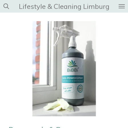
Lifestyle & Cleaning Limburg
Ga
direct
naar
de
hoofdinhoud