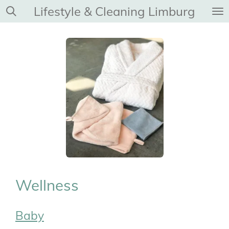
Lifestyle & Cleaning Limburg
Ga
direct
naar
de
hoofdinhoud
Wellness
Baby