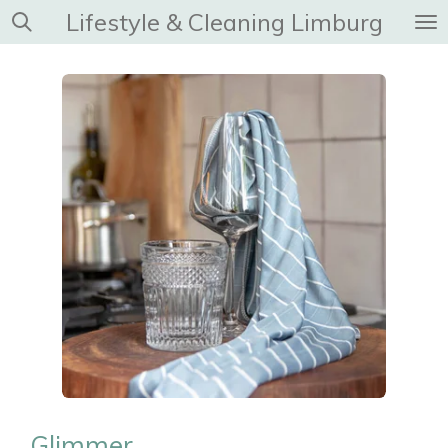
Lifestyle & Cleaning Limburg
Ga
direct
naar
de
hoofdinhoud
Glimmer