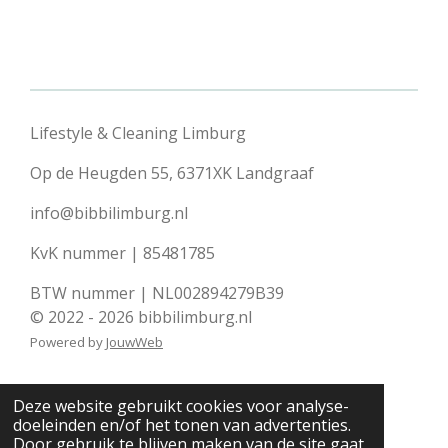
Lifestyle & Cleaning Limburg
Op de Heugden 55, 6371XK Landgraaf
info@bibbilimburg.nl
KvK nummer | 85481785
BTW nummer | NL002894279B39
© 2022 - 2026 bibbilimburg.nl
Powered by
JouwWeb
Deze website gebruikt cookies voor analyse-
doeleinden en/of het tonen van advertenties.
Door gebruik te blijven maken van de site gaat