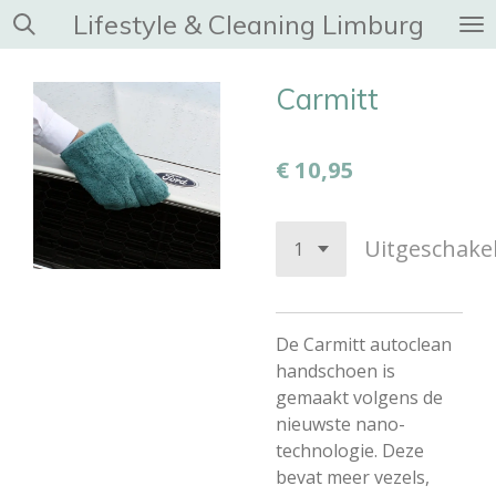
Lifestyle & Cleaning Limburg
Ga
direct
naar
Carmitt
de
hoofdinhoud
€ 10,95
Uitgeschake
De Carmitt autoclean
handschoen is
gemaakt volgens de
nieuwste nano-
technologie. Deze
bevat meer vezels,