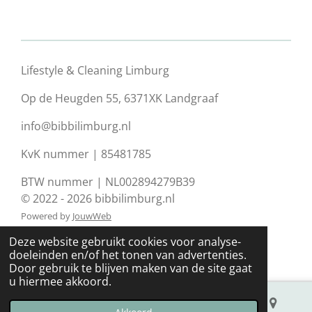
Lifestyle & Cleaning Limburg
Op de Heugden 55, 6371XK Landgraaf
info@bibbilimburg.nl
KvK nummer | 85481785
BTW nummer | NL002894279B39
© 2022 - 2026 bibbilimburg.nl
Powered by
JouwWeb
Deze website gebruikt cookies voor analyse-
doeleinden en/of het tonen van advertenties.
Door gebruik te blijven maken van de site gaat
u hiermee akkoord.