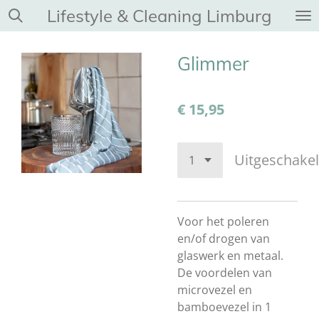
Lifestyle & Cleaning Limburg
Ga
direct
naar
Glimmer
de
hoofdinhoud
€ 15,95
Uitgeschake
Voor het poleren
en/of drogen van
glaswerk en metaal.
De voordelen van
microvezel en
bamboevezel in 1